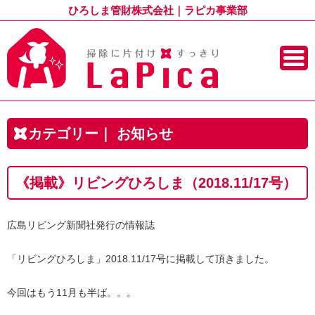
ひろしま管財株式会社｜ラピカ事業部
コ
ン
テ
カテゴリー｜
お知らせ
ン
ツ
へ
移
動
《掲載》リビングひろしま（2018.11/17号）
広島リビング新聞社発行の情報誌
「リビングひろしま」2018.11/17号に掲載して頂きました。
今回はもう11月も半ば。。。